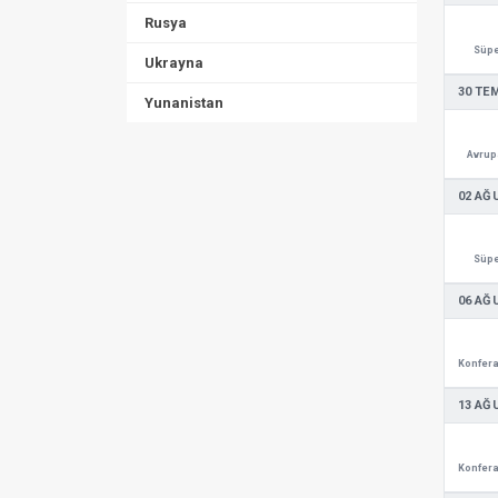
Rusya
Süpe
Ukrayna
30 TE
Yunanistan
Avrupa
02 AĞ
Süpe
06 AĞ
13 AĞ