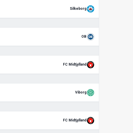
Silkeborg
OB
FC Midtjylland
Viborg
FC Midtjylland