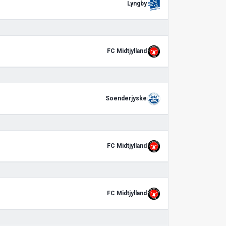
Lyngby
FC Midtjylland
Soenderjyske
FC Midtjylland
FC Midtjylland