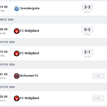
2-3
15.00
Soenderjyske
rlig
İY: 2-2
MMUZ 2026
0-2
20.00
FC Midtjylland
 Ligi
İY: 0-0
USTOS 2026
2-1
15.00
FC Midtjylland
rlig
İY: 2-0
USTOS 2026
21.45
-
Bohemian FC
Konferans Ligi
USTOS 2026
20.00
-
FC Midtjylland
Konferans Ligi