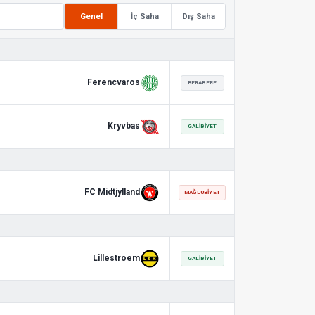
Genel
İç Saha
Dış Saha
Ferencvaros
BERABERE
Kryvbas
GALIBIYET
FC Midtjylland
MAĞLUBIYET
Lillestroem
GALIBIYET