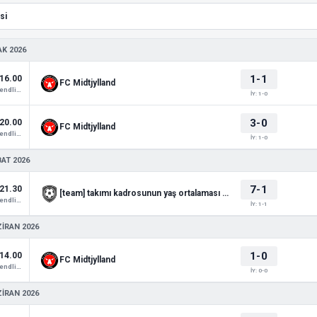
AK 2026
1-1
16.00
FC Midtjylland
Club Friendlies 1
İY: 1-0
3-0
20.00
FC Midtjylland
Club Friendlies 1
İY: 1-0
BAT 2026
7-1
21.30
[team] takımı kadrosunun yaş ortalaması ...!
Club Friendlies 1
İY: 1-1
ZIRAN 2026
1-0
14.00
FC Midtjylland
Club Friendlies 1
İY: 0-0
ZIRAN 2026