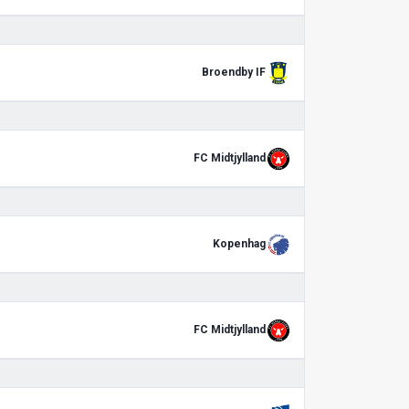
Broendby IF
FC Midtjylland
Kopenhag
FC Midtjylland