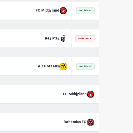
FC Midtjylland
GALIBIYET
Beşiktaş
MAĞLUBIYET
AC Horsens
GALIBIYET
FC Midtjylland
Bohemian FC