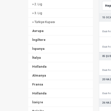
» 2. Lig
» 3. Lig
15 OC
» Türkiye Kupası
Avrupa
İngiltere
İspanya
05 ŞU
İtalya
Hollanda
Almanya
20 HA
Fransa
Hollanda
İsviçre
26 HA