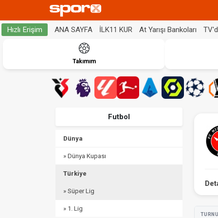
ANA SAYFA
İLK11 KUR
At Yarışı Bankoları
TV'
Hızlı Erişim
Takımım
Futbol
Dünya
» Dünya Kupası
Türkiye
Det
» Süper Lig
» 1. Lig
TURN