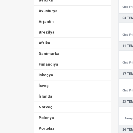
Belçika
Avusturya
04 TE
Arjantin
Brezilya
Afrika
11 TE
Danimarka
Finlandiya
17 TE
İskoçya
İsveç
İrlanda
23 TE
Norveç
Polonya
Avrupa
Portekiz
26 TE