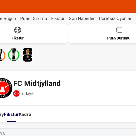
de Bugün
Puan Durumu
Fikstür
Son Haberler
Ücretsiz Oyunlar
Fikstür
Puan Durumu
FC Midtjylland
Türkiye
ay
Fikstür
Kadro
UVA