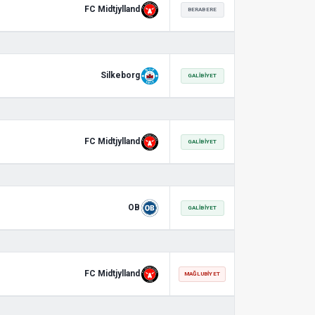
FC Midtjylland
BERABERE
Silkeborg
GALIBIYET
FC Midtjylland
GALIBIYET
OB
GALIBIYET
FC Midtjylland
MAĞLUBIYET