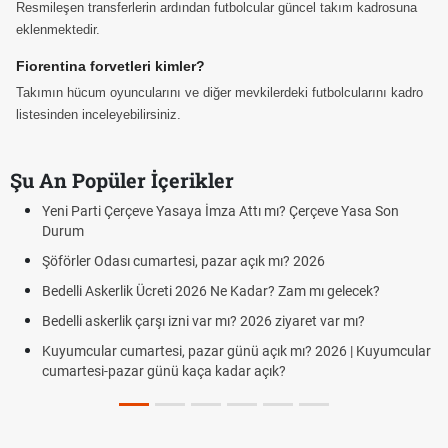
Resmileşen transferlerin ardından futbolcular güncel takım kadrosuna
eklenmektedir.
Fiorentina forvetleri kimler?
Takımın hücum oyuncularını ve diğer mevkilerdeki futbolcularını kadro
listesinden inceleyebilirsiniz.
Şu An Popüler İçerikler
mı? Çerçeve Yasa Son
Hafta Sonları Yıllık İzinden Sayılır mı? Yı
Cumartesi ve Pazar Detayı
 mı? 2026
Aras Kargo Cumartesi-pazar açık mı? 20
Cumartesi çalışma saatleri!
? Zam mı gelecek?
Hazırlık Maçı ve Dostluk Maçı Nedir? Res
 ziyaret var mı?
Süper Lig Kaç Hafta ve Toplam Kaç Maç
ık mı? 2026 | Kuyumcular
k?
Türkiye'de Transfer Dönemi Ne Zaman Başl