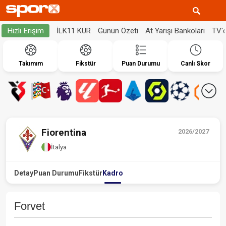
İLK11 KUR
Günün Özeti
At Yarışı Bankoları
TV'
Hızlı Erişim
Takımım
Fikstür
Puan Durumu
Canlı Skor
Fiorentina
2026/2027
İtalya
Detay
Puan Durumu
Fikstür
Kadro
Forvet