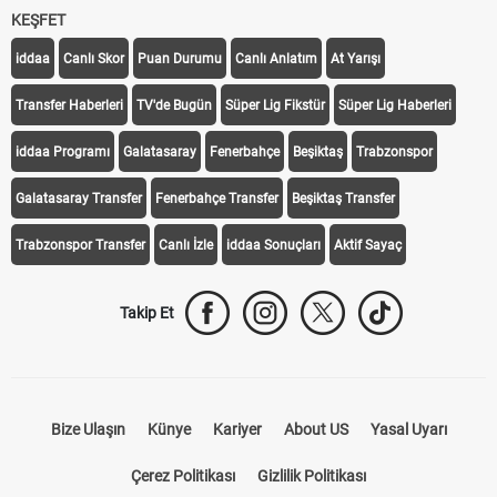
KEŞFET
iddaa
Canlı Skor
Puan Durumu
Canlı Anlatım
At Yarışı
Transfer Haberleri
TV'de Bugün
Süper Lig Fikstür
Süper Lig Haberleri
iddaa Programı
Galatasaray
Fenerbahçe
Beşiktaş
Trabzonspor
Galatasaray Transfer
Fenerbahçe Transfer
Beşiktaş Transfer
Trabzonspor Transfer
Canlı İzle
iddaa Sonuçları
Aktif Sayaç
Takip Et
Bize Ulaşın
Künye
Kariyer
About US
Yasal Uyarı
Çerez Politikası
Gizlilik Politikası