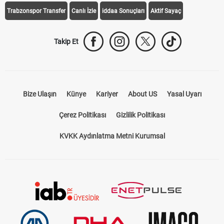
Trabzonspor Transfer
Canlı İzle
iddaa Sonuçları
Aktif Sayaç
Takip Et
Bize Ulaşın
Künye
Kariyer
About US
Yasal Uyarı
Çerez Politikası
Gizlilik Politikası
KVKK Aydınlatma Metni Kurumsal