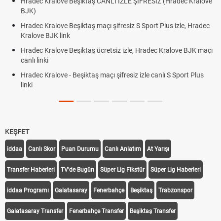
Hradec Kralove Beşiktaş CANLI İZLE ŞİFRESİZ (Hradec Kralove
BJK)
Hradec Kralove Beşiktaş maçı şifresiz S Sport Plus izle, Hradec
Kralove BJK link
Hradec Kralove Beşiktaş ücretsiz izle, Hradec Kralove BJK maçı
canlı linki
Hradec Kralove - Beşiktaş maçı şifresiz izle canlı S Sport Plus
linki
KEŞFET
iddaa
Canlı Skor
Puan Durumu
Canlı Anlatım
At Yarışı
Transfer Haberleri
TV'de Bugün
Süper Lig Fikstür
Süper Lig Haberleri
iddaa Programı
Galatasaray
Fenerbahçe
Beşiktaş
Trabzonspor
Galatasaray Transfer
Fenerbahçe Transfer
Beşiktaş Transfer