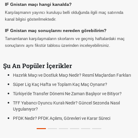
IF Gnistan maçı hangi kanalda?
Karşılaşmanın yayıncı kuruluşu belli olduğunda ilgili maç satırında
kanal bilgisi gösterilmektedir.
IF Gnistan maç sonuçlarını nereden görebilirim?
Tamamlanan karşılaşmaların skorlarını ve geçmiş haftalardaki maç
sonuçlarını aynı fikstür tablosu üzerinden inceleyebilirsiniz.
Şu An Popüler İçerikler
ık Maçı ve Dostluk Maçı Nedir? Resmî Maçlardan Farkları
Puan Duru
Lig Kaç Hafta ve Toplam Kaç Maç Oynanır?
Skor Ne D
e'de Transfer Dönemi Ne Zaman Başlıyor ve Bitiyor?
Futbol Na
bancı Oyuncu Kuralı Nedir? Güncel Sezonda Nasıl
Deplasman
nıyor?
Uygulanıy
edir? PFDK Açılımı, Görevleri ve Karar Süreci
DGS Sonu
Tarihini 