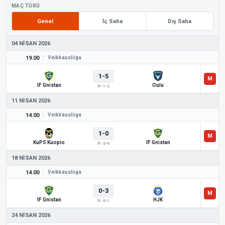
MAÇ TÜRÜ
Genel
İç Saha
Dış Saha
04 NISAN 2026
19.00
Veikkausliiga
1-5
IF Gnistan
Oulu
İY: 1-2
11 NISAN 2026
14.00
Veikkausliiga
1-0
KuPS Kuopio
IF Gnistan
İY: 0-0
18 NISAN 2026
14.00
Veikkausliiga
0-3
IF Gnistan
HJK
İY: 0-1
24 NISAN 2026