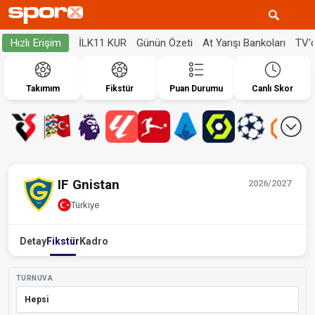
İLK11 KUR
Günün Özeti
At Yarışı Bankoları
TV'
Hızlı Erişim
Takımım
Fikstür
Puan Durumu
Canlı Skor
IF Gnistan
2026/2027
Türkiye
Detay
Fikstür
Kadro
TURNUVA