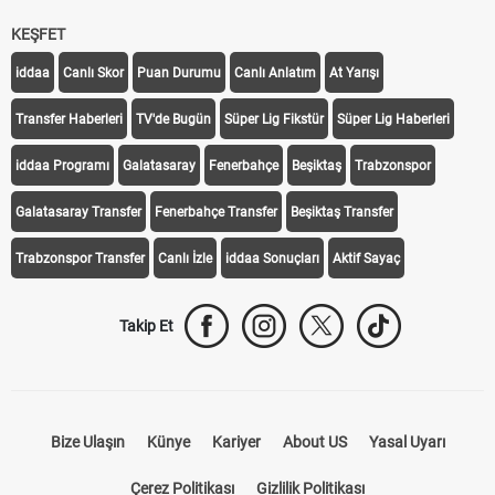
KEŞFET
iddaa
Canlı Skor
Puan Durumu
Canlı Anlatım
At Yarışı
Transfer Haberleri
TV'de Bugün
Süper Lig Fikstür
Süper Lig Haberleri
iddaa Programı
Galatasaray
Fenerbahçe
Beşiktaş
Trabzonspor
Galatasaray Transfer
Fenerbahçe Transfer
Beşiktaş Transfer
Trabzonspor Transfer
Canlı İzle
iddaa Sonuçları
Aktif Sayaç
Takip Et
Bize Ulaşın
Künye
Kariyer
About US
Yasal Uyarı