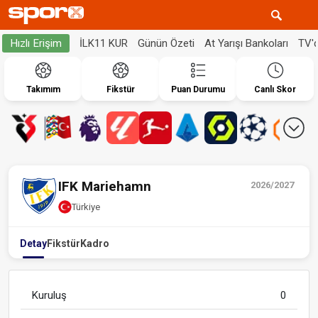
İLK11 KUR
Günün Özeti
At Yarışı Bankoları
TV'
Hızlı Erişim
Takımım
Fikstür
Puan Durumu
Canlı Skor
IFK Mariehamn
2026/2027
Türkiye
Detay
Fikstür
Kadro
Kuruluş
0