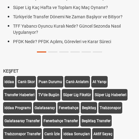
Süper Lig Kaç Hafta ve Toplam Kaç Maç Oynanır?
Türkiye'de Transfer Dönemi Ne Zaman Başlıyor ve Bitiyor?
TFF Yabancı Oyuncu Kuralı Nedir? Güncel Sezonda Nasıl
Uygulanıyor?
PFDK Nedir? PFDK Açılımı, Görevleri ve Karar Süreci
KEŞFET
iddaa
Canlı Skor
Puan Durumu
Canlı Anlatım
At Yarışı
Transfer Haberleri
TV'de Bugün
Süper Lig Fikstür
Süper Lig Haberleri
iddaa Programı
Galatasaray
Fenerbahçe
Beşiktaş
Trabzonspor
Galatasaray Transfer
Fenerbahçe Transfer
Beşiktaş Transfer
Trabzonspor Transfer
Canlı İzle
iddaa Sonuçları
Aktif Sayaç