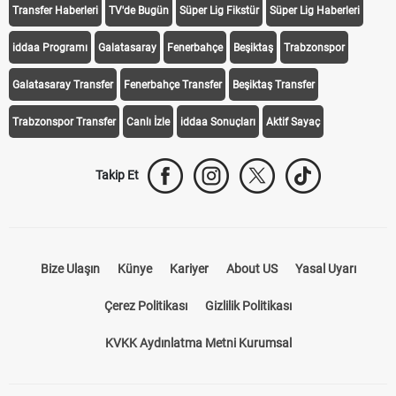
Transfer Haberleri
TV'de Bugün
Süper Lig Fikstür
Süper Lig Haberleri
iddaa Programı
Galatasaray
Fenerbahçe
Beşiktaş
Trabzonspor
Galatasaray Transfer
Fenerbahçe Transfer
Beşiktaş Transfer
Trabzonspor Transfer
Canlı İzle
iddaa Sonuçları
Aktif Sayaç
Takip Et
Bize Ulaşın
Künye
Kariyer
About US
Yasal Uyarı
Çerez Politikası
Gizlilik Politikası
KVKK Aydınlatma Metni Kurumsal