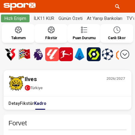
İLK11 KUR
Günün Özeti
At Yarışı Bankoları
TV'
Hızlı Erişim
Takımım
Fikstür
Puan Durumu
Canlı Skor
Ilves
2026/2027
Türkiye
Detay
Fikstür
Kadro
Forvet