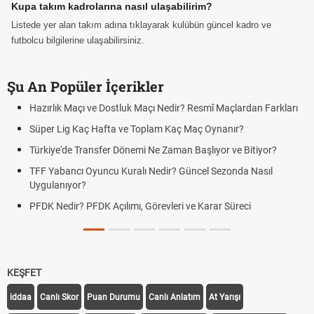
Kupa takım kadrolarına nasıl ulaşabilirim?
Listede yer alan takım adına tıklayarak kulübün güncel kadro ve
futbolcu bilgilerine ulaşabilirsiniz.
Şu An Popüler İçerikler
Hazırlık Maçı ve Dostluk Maçı Nedir? Resmî Maçlardan Farkları
Süper Lig Kaç Hafta ve Toplam Kaç Maç Oynanır?
Türkiye'de Transfer Dönemi Ne Zaman Başlıyor ve Bitiyor?
TFF Yabancı Oyuncu Kuralı Nedir? Güncel Sezonda Nasıl
Uygulanıyor?
PFDK Nedir? PFDK Açılımı, Görevleri ve Karar Süreci
KEŞFET
iddaa
Canlı Skor
Puan Durumu
Canlı Anlatım
At Yarışı