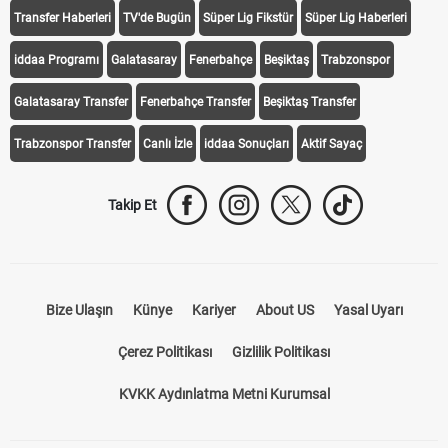
Transfer Haberleri
TV'de Bugün
Süper Lig Fikstür
Süper Lig Haberleri
iddaa Programı
Galatasaray
Fenerbahçe
Beşiktaş
Trabzonspor
Galatasaray Transfer
Fenerbahçe Transfer
Beşiktaş Transfer
Trabzonspor Transfer
Canlı İzle
iddaa Sonuçları
Aktif Sayaç
Takip Et
Bize Ulaşın
Künye
Kariyer
About US
Yasal Uyarı
Çerez Politikası
Gizlilik Politikası
KVKK Aydınlatma Metni Kurumsal