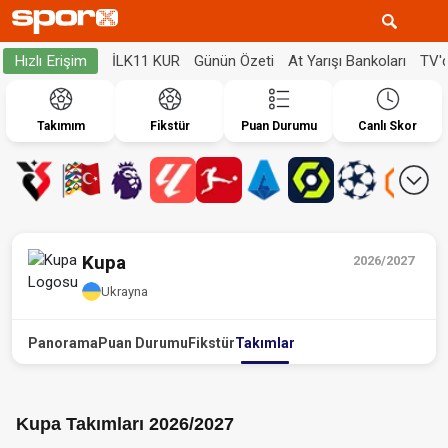
İLK11 KUR
Günün Özeti
At Yarışı Bankoları
TV'
Hızlı Erişim
Takımım
Fikstür
Puan Durumu
Canlı Skor
Kupa
2026/2027
Ukrayna
Panorama
Puan Durumu
Fikstür
Takımlar
Kupa Takımları 2026/2027