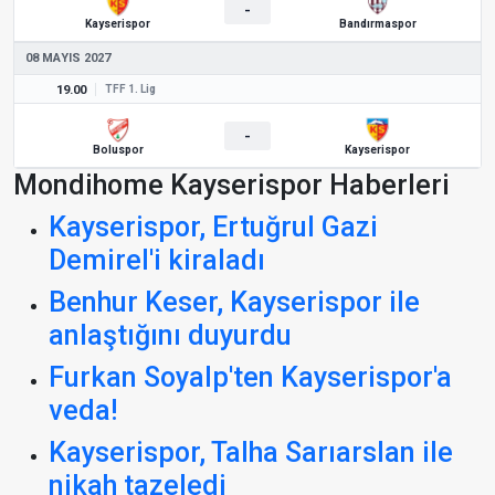
-
Kayserispor
Bandırmaspor
08 MAYIS 2027
19.00
TFF 1. Lig
-
Boluspor
Kayserispor
Mondihome Kayserispor Haberleri
Kayserispor, Ertuğrul Gazi
Demirel'i kiraladı
Benhur Keser, Kayserispor ile
anlaştığını duyurdu
Furkan Soyalp'ten Kayserispor'a
veda!
Kayserispor, Talha Sarıarslan ile
nikah tazeledi