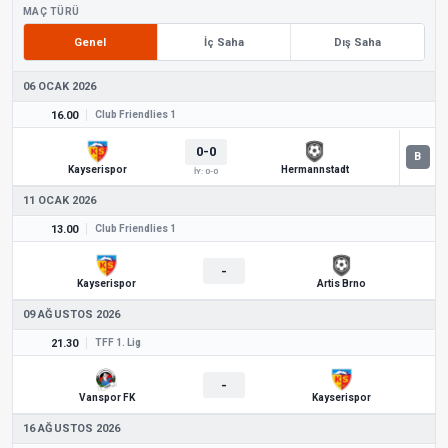
MAÇ TÜRÜ
Genel
İç Saha
Dış Saha
06 OCAK 2026
16.00
Club Friendlies 1
0-0
Kayserispor
Hermannstadt
İY: 0-0
11 OCAK 2026
13.00
Club Friendlies 1
-
Kayserispor
Artis Brno
09 AĞUSTOS 2026
21.30
TFF 1. Lig
-
Vanspor FK
Kayserispor
16 AĞUSTOS 2026