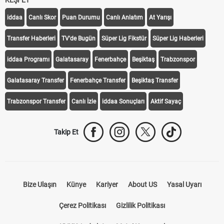
KEŞFET
iddaa
Canlı Skor
Puan Durumu
Canlı Anlatım
At Yarışı
Transfer Haberleri
TV'de Bugün
Süper Lig Fikstür
Süper Lig Haberleri
iddaa Programı
Galatasaray
Fenerbahçe
Beşiktaş
Trabzonspor
Galatasaray Transfer
Fenerbahçe Transfer
Beşiktaş Transfer
Trabzonspor Transfer
Canlı İzle
iddaa Sonuçları
Aktif Sayaç
Takip Et
Bize Ulaşın
Künye
Kariyer
About US
Yasal Uyarı
Çerez Politikası
Gizlilik Politikası