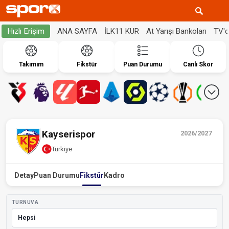
ANA SAYFA
İLK11 KUR
At Yarışı Bankoları
TV'
Hızlı Erişim
Takımım
Fikstür
Puan Durumu
Canlı Skor
Kayserispor
2026/2027
Türkiye
Detay
Puan Durumu
Fikstür
Kadro
TURNUVA