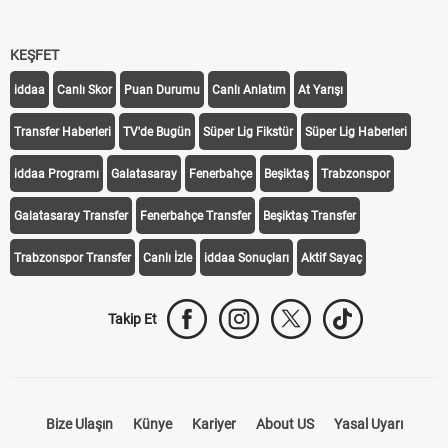
KEŞFET
iddaa
Canlı Skor
Puan Durumu
Canlı Anlatım
At Yarışı
Transfer Haberleri
TV'de Bugün
Süper Lig Fikstür
Süper Lig Haberleri
iddaa Programı
Galatasaray
Fenerbahçe
Beşiktaş
Trabzonspor
Galatasaray Transfer
Fenerbahçe Transfer
Beşiktaş Transfer
Trabzonspor Transfer
Canlı İzle
iddaa Sonuçları
Aktif Sayaç
Takip Et
Bize Ulaşın
Künye
Kariyer
About US
Yasal Uyarı