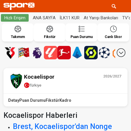
ANA SAYFA
İLK11 KUR
At Yarışı Bankoları
TV'
Hızlı Erişim
Takımım
Fikstür
Puan Durumu
Canlı Skor
Kocaelispor
2026/2027
Türkiye
Detay
Puan Durumu
Fikstür
Kadro
Kocaelispor Haberleri
Brest, Kocaelispor'dan Nonge