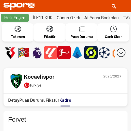
İLK11 KUR
Günün Özeti
At Yarışı Bankoları
TV'
Hızlı Erişim
Takımım
Fikstür
Puan Durumu
Canlı Skor
Kocaelispor
2026/2027
Türkiye
Detay
Puan Durumu
Fikstür
Kadro
Forvet