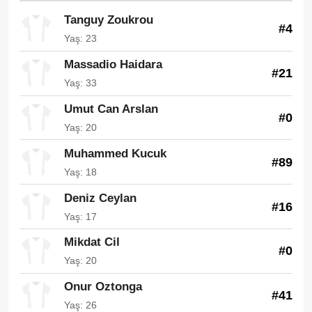
Tanguy Zoukrou
#4
Yaş: 23
Massadio Haidara
#21
Yaş: 33
Umut Can Arslan
#0
Yaş: 20
Muhammed Kucuk
#89
Yaş: 18
Deniz Ceylan
#16
Yaş: 17
Mikdat Cil
#0
Yaş: 20
Onur Oztonga
#41
Yaş: 26