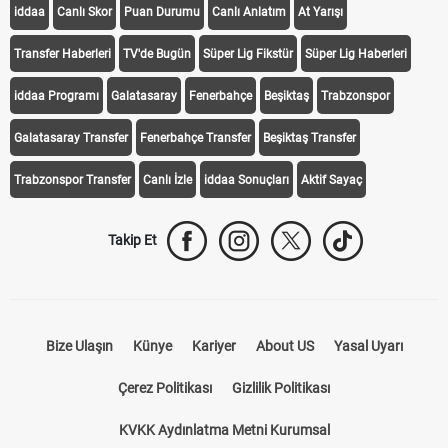
iddaa
Canlı Skor
Puan Durumu
Canlı Anlatım
At Yarışı
Transfer Haberleri
TV'de Bugün
Süper Lig Fikstür
Süper Lig Haberleri
iddaa Programı
Galatasaray
Fenerbahçe
Beşiktaş
Trabzonspor
Galatasaray Transfer
Fenerbahçe Transfer
Beşiktaş Transfer
Trabzonspor Transfer
Canlı İzle
iddaa Sonuçları
Aktif Sayaç
Takip Et
Bize Ulaşın
Künye
Kariyer
About US
Yasal Uyarı
Çerez Politikası
Gizlilik Politikası
KVKK Aydınlatma Metni Kurumsal