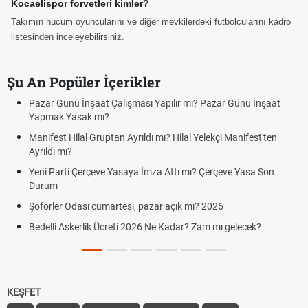
Kocaelispor forvetleri kimler?
Takımın hücum oyuncularını ve diğer mevkilerdeki futbolcularını kadro
listesinden inceleyebilirsiniz.
Şu An Popüler İçerikler
 Pazar Günü İnşaat
Bedelli askerlik çarşı izni var mı? 2026 ziyare
Kuyumcular cumartesi, pazar günü açık mı?
elekçi Manifest'ten
cumartesi-pazar günü kaça kadar açık?
Hafta Sonları Yıllık İzinden Sayılır mı? Yıllı
 Çerçeve Yasa Son
Cumartesi ve Pazar Detayı
Aras Kargo Cumartesi-pazar açık mı? 2026
? 2026
Cumartesi çalışma saatleri!
am mı gelecek?
Hazırlık Maçı ve Dostluk Maçı Nedir? Resmî 
KEŞFET