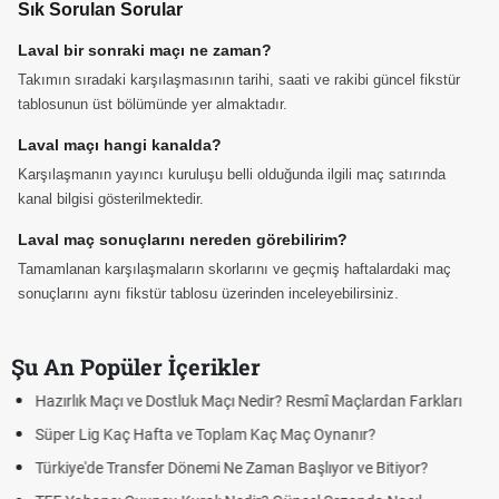
Sık Sorulan Sorular
Laval bir sonraki maçı ne zaman?
Takımın sıradaki karşılaşmasının tarihi, saati ve rakibi güncel fikstür
tablosunun üst bölümünde yer almaktadır.
Laval maçı hangi kanalda?
Karşılaşmanın yayıncı kuruluşu belli olduğunda ilgili maç satırında
kanal bilgisi gösterilmektedir.
Laval maç sonuçlarını nereden görebilirim?
Tamamlanan karşılaşmaların skorlarını ve geçmiş haftalardaki maç
sonuçlarını aynı fikstür tablosu üzerinden inceleyebilirsiniz.
Şu An Popüler İçerikler
ları
Puan Durumunda AG, OM ve Diğer Kısaltmalar Ne Anlama Geli
Skor Ne Demek? Sporda Skor ve Sonuç Kavramları
Futbol Nasıl Oynanır? Temel Futbol Kuralları