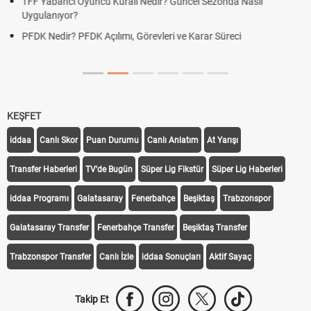
Deplasman Golü Kuralı Nedir? Hangi Organizasyonlarda
Uygulanıyor?
DGS Sonuçları Ne Zaman Açıklanacak 2026? ÖSYM Sonuç
Tarihini Duyurdu
KEŞFET
iddaa
Canlı Skor
Puan Durumu
Canlı Anlatım
At Yarışı
Transfer Haberleri
TV'de Bugün
Süper Lig Fikstür
Süper Lig Haberleri
iddaa Programı
Galatasaray
Fenerbahçe
Beşiktaş
Trabzonspor
Galatasaray Transfer
Fenerbahçe Transfer
Beşiktaş Transfer
Trabzonspor Transfer
Canlı İzle
iddaa Sonuçları
Aktif Sayaç
Takip Et