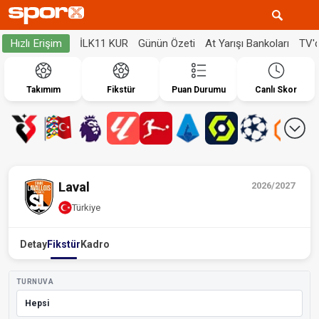
İLK11 KUR
Günün Özeti
At Yarışı Bankoları
TV'
Hızlı Erişim
Takımım
Fikstür
Puan Durumu
Canlı Skor
Laval
2026/2027
Türkiye
Detay
Fikstür
Kadro
TURNUVA