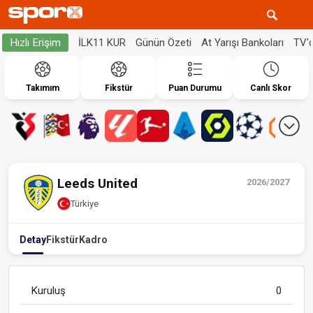
İLK11 KUR
Günün Özeti
At Yarışı Bankoları
TV'
Hızlı Erişim
Takımım
Fikstür
Puan Durumu
Canlı Skor
Leeds United
2026/2027
Türkiye
Detay
Fikstür
Kadro
Kuruluş
0