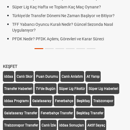
Süper Lig Kaç Hafta ve Toplam Kaç Maç Oynanır?
Türkiye'de Transfer Dönemi Ne Zaman Başlıyor ve Bitiyor?
TFF Yabancı Oyuncu Kuralı Nedir? Güncel Sezonda Nasıl
Uygulanıyor?
PFDK Nedir? PFDK Açılımı, Görevleri ve Karar Süreci
KEŞFET
iddaa
Canlı Skor
Puan Durumu
Canlı Anlatım
At Yarışı
Transfer Haberleri
TV'de Bugün
Süper Lig Fikstür
Süper Lig Haberleri
iddaa Programı
Galatasaray
Fenerbahçe
Beşiktaş
Trabzonspor
Galatasaray Transfer
Fenerbahçe Transfer
Beşiktaş Transfer
Trabzonspor Transfer
Canlı İzle
iddaa Sonuçları
Aktif Sayaç