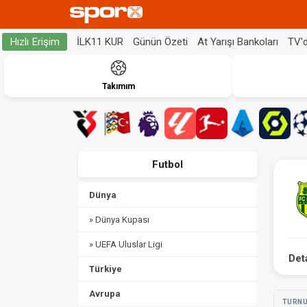
İLK11 KUR
Günün Özeti
At Yarışı Bankoları
TV'
Hızlı Erişim
Takımım
Futbol
Dünya
» Dünya Kupası
» UEFA Uluslar Ligi
Det
Türkiye
Avrupa
TURN