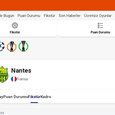
de Bugün
Puan Durumu
Fikstür
Son Haberler
Ücretsiz Oyunlar
Fikstür
Puan Durumu
Nantes
Fransa
ay
Puan Durumu
Fikstür
Kadro
UVA