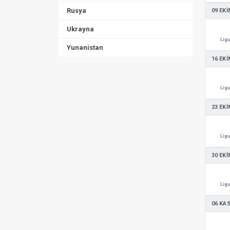
Rusya
09 EKI
Ukrayna
Ligu
Yunanistan
16 EKI
Ligu
23 EKI
Ligu
30 EKI
Ligu
06 KA