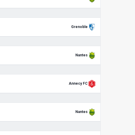
Grenoble
Nantes
Annecy FC
Nantes