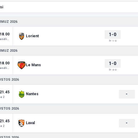
MMUZ 2026
1-0
18.00
Lorient
Club Friendlies 1
İY: 1-0
MMUZ 2026
1-0
18.00
Le Mans
Club Friendlies 1
İY: 0-0
USTOS 2026
21.45
-
Nantes
e 2
USTOS 2026
21.45
-
Laval
e 2
USTOS 2026