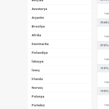
Belçika
Avusturya
Ligu
Arjantin
29 AĞ
Brezilya
Afrika
Ligu
Danimarka
07 EYL
Finlandiya
Ligu
İskoçya
12 EYL
İsveç
İrlanda
Ligu
Norveç
19 EYL
Polonya
Portekiz
Ligu