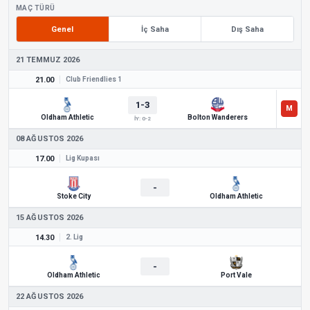
MAÇ TÜRÜ
Genel
İç Saha
Dış Saha
21 TEMMUZ 2026
21.00
Club Friendlies 1
1-3
Oldham Athletic
Bolton Wanderers
İY: 0-2
08 AĞUSTOS 2026
17.00
Lig Kupası
-
Stoke City
Oldham Athletic
15 AĞUSTOS 2026
14.30
2. Lig
-
Oldham Athletic
Port Vale
22 AĞUSTOS 2026