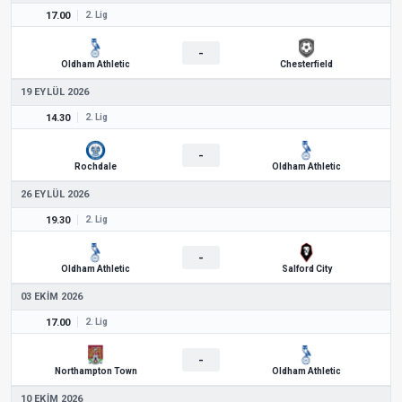
17.00
2. Lig
-
Oldham Athletic
Chesterfield
19 EYLÜL 2026
14.30
2. Lig
-
Rochdale
Oldham Athletic
26 EYLÜL 2026
19.30
2. Lig
-
Oldham Athletic
Salford City
03 EKIM 2026
17.00
2. Lig
-
Northampton Town
Oldham Athletic
10 EKIM 2026