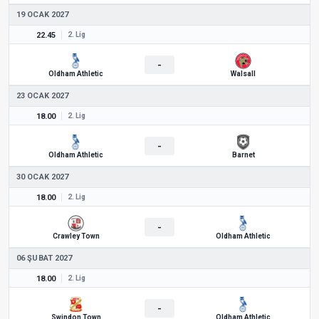
19 OCAK 2027
22.45
2. Lig
-
Oldham Athletic
Walsall
23 OCAK 2027
18.00
2. Lig
-
Oldham Athletic
Barnet
30 OCAK 2027
18.00
2. Lig
-
Crawley Town
Oldham Athletic
06 ŞUBAT 2027
18.00
2. Lig
-
Swindon Town
Oldham Athletic