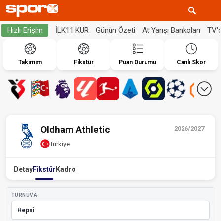
İLK11 KUR
Günün Özeti
At Yarışı Bankoları
TV'
Hızlı Erişim
Takımım
Fikstür
Puan Durumu
Canlı Skor
Oldham Athletic
2026/2027
Türkiye
Detay
Fikstür
Kadro
TURNUVA