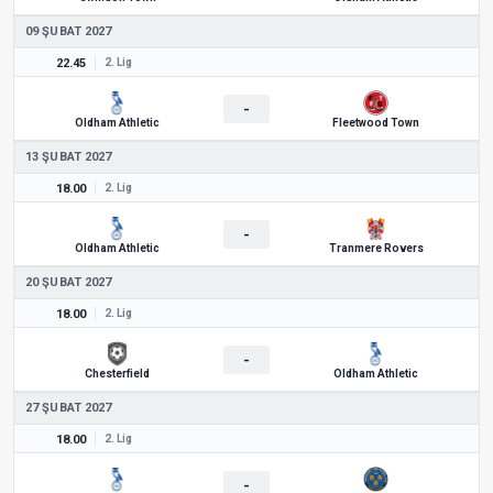
09 ŞUBAT 2027
22.45
2. Lig
-
Oldham Athletic
Fleetwood Town
13 ŞUBAT 2027
18.00
2. Lig
-
Oldham Athletic
Tranmere Rovers
20 ŞUBAT 2027
18.00
2. Lig
-
Chesterfield
Oldham Athletic
27 ŞUBAT 2027
18.00
2. Lig
-