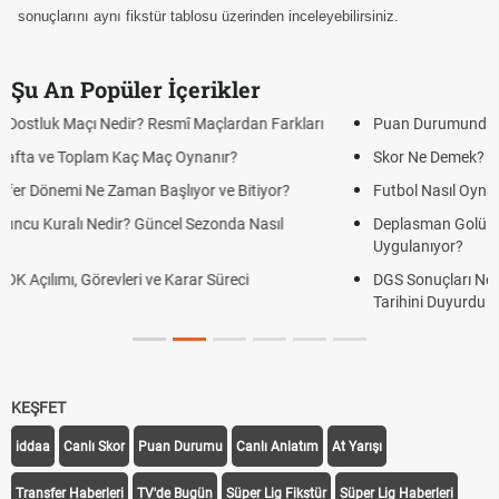
sonuçlarını aynı fikstür tablosu üzerinden inceleyebilirsiniz.
Şu An Popüler İçerikler
Puan Durumunda AG, OM ve Diğer Kısaltmalar Ne Anlama Gelir?
Skor Ne Demek? Sporda Skor ve Sonuç Kavramları
Futbol Nasıl Oynanır? Temel Futbol Kuralları
Deplasman Golü Kuralı Nedir? Hangi Organizasyonlarda
Uygulanıyor?
DGS Sonuçları Ne Zaman Açıklanacak 2026? ÖSYM Sonuç
Tarihini Duyurdu
KEŞFET
iddaa
Canlı Skor
Puan Durumu
Canlı Anlatım
At Yarışı
Transfer Haberleri
TV'de Bugün
Süper Lig Fikstür
Süper Lig Haberleri