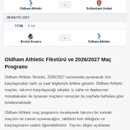
-
Oldham Athletic
Rotherham United
08 MAYIS 2027
17.00
2. Lig
-
Bristol Rovers
Oldham Athletic
Oldham Athletic Fikstürü ve 2026/2027 Maç
Programı
Oldham Athletic fikstürü, 2026/2027 sezonunda oynanacak tüm
karşılaşmaları tarih ve saat bilgileriyle birlikte gösterir. Oldham Athletic
maçları, takımın karşılaşacağı rakipler, iç saha ve deplasman
müsabakaları ile oynanan maçların sonuçları bu sayfada haftalara göre
listelenmektedir.
Oldham Athletic maç programını inceleyerek takımın bir sonraki
maçının ne zaman oynanacağını, rakibinin kim olduğunu ve
karşılaşmanın saatini öğrenebilirsiniz. Yayıncı bilgisi açıklanan