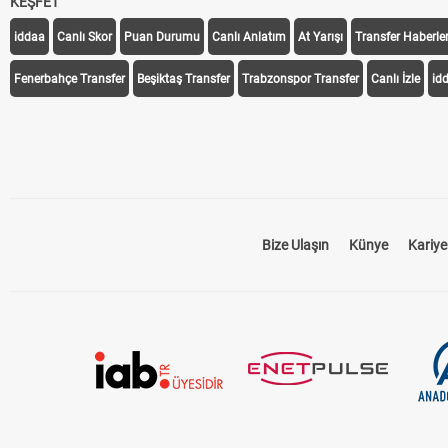
KEŞFET
iddaa
Canlı Skor
Puan Durumu
Canlı Anlatım
At Yarışı
Transfer Haberler
Fenerbahçe Transfer
Beşiktaş Transfer
Trabzonspor Transfer
Canlı İzle
id
Bize Ulaşın
Künye
Kariye