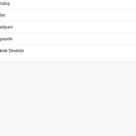
ruluş
hir
tadyum
pasite
knik Direktör