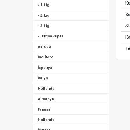
Ku
» 1. Lig
Şe
» 2. Lig
S
» 3. Lig
» Türkiye Kupası
Ka
Avrupa
Te
İngiltere
İspanya
İtalya
Hollanda
Almanya
Fransa
Hollanda