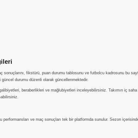
ileri
aç sonuçlarını, fikstürü, puan durumu tablosunu ve futbolcu kadrosunu bu sayf
i güncel durumu düzenli olarak güncellenmektedir.
ibiyetleri, beraberlikleri ve mağlubiyetleri inceleyebilirsiniz. Takımın iç sa
abilirsiniz.
 performansları ve maç sonuçları tek bir platformda sunulur. Sezon içerisindek