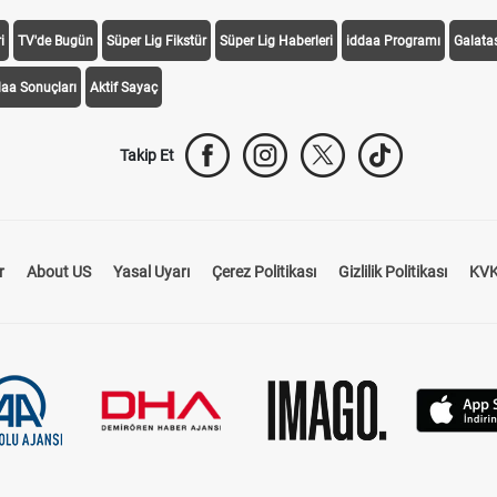
i
TV'de Bugün
Süper Lig Fikstür
Süper Lig Haberleri
iddaa Programı
Galata
daa Sonuçları
Aktif Sayaç
Takip Et
r
About US
Yasal Uyarı
Çerez Politikası
Gizlilik Politikası
KVK