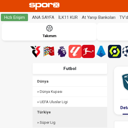
ANA SAYFA
İLK11 KUR
At Yarışı Bankoları
TV'
Hızlı Erişim
Takımım
Futbol
Dünya
» Dünya Kupası
» UEFA Uluslar Ligi
Det
Türkiye
» Süper Lig