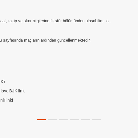
t, rakip ve skor bilgilerine fikstür bölümünden ulaşabilirsiniz.
u sayfasında maçların ardından güncellenmektedir.
JK)
alove BJK link
ı linki