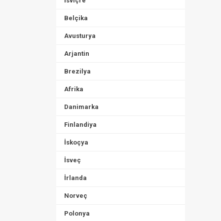
İsviçre
Belçika
Avusturya
Arjantin
Brezilya
Afrika
Danimarka
Finlandiya
İskoçya
İsveç
İrlanda
Norveç
Polonya