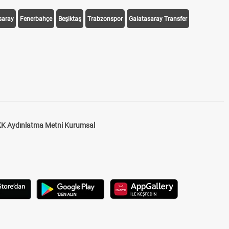
saray
Fenerbahçe
Beşiktaş
Trabzonspor
Galatasaray Transfer
K Aydınlatma Metni Kurumsal