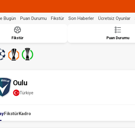
de Bugün
Puan Durumu
Fikstür
Son Haberler
Ücretsiz Oyunlar
Fikstür
Puan Durumu
Oulu
Türkiye
ay
Fikstür
Kadro