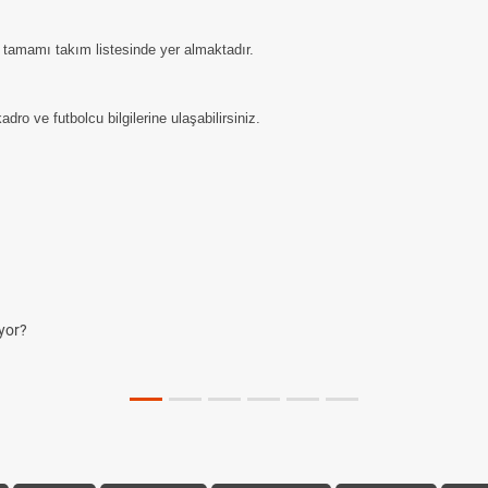
tamamı takım listesinde yer almaktadır.
ro ve futbolcu bilgilerine ulaşabilirsiniz.
 AG, OM ve Diğer Kısaltmalar Ne Anlama Gelir?
 Sporda Skor ve Sonuç Kavramları
anır? Temel Futbol Kuralları
 Kuralı Nedir? Hangi Organizasyonlarda Uygulanıyor?
Ne Zaman Açıklanacak 2026? ÖSYM Sonuç Tarihini Duyurdu