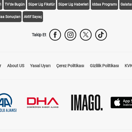
i
TV'de Bugün
Süper Lig Fikstür
Süper Lig Haberleri
iddaa Programı
Galata
daa Sonuçları
Aktif Sayaç
Takip Et
r
About US
Yasal Uyarı
Çerez Politikası
Gizlilik Politikası
KVK