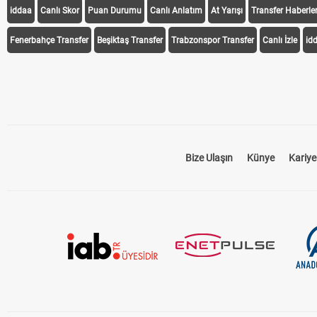
iddaa
Canlı Skor
Puan Durumu
Canlı Anlatım
At Yarışı
Transfer Haberler
Fenerbahçe Transfer
Beşiktaş Transfer
Trabzonspor Transfer
Canlı İzle
id
Bize Ulaşın
Künye
Kariye