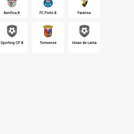
Benfica B
FC Porto B
Farense
Sporting CP B
Torreense
Uniao de Leiria