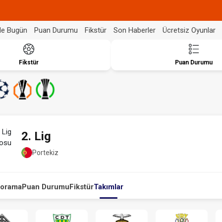
de Bugün
Puan Durumu
Fikstür
Son Haberler
Ücretsiz Oyunlar
Fikstür
Puan Durumu
2. Lig
Portekiz
orama
Puan Durumu
Fikstür
Takımlar