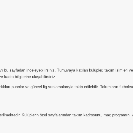
u sayfadan inceleyebilirsiniz. Turnuvaya katılan kulüpler, takım isimleri ve l
kadro bilgilerine ulaşabilirsiniz.
ları puanlar ve güncel lig sıralamalarıyla takip edilebilir. Takımların futbolcu 
rilmektedir. Kulüplerin özel sayfalarından takım kadrosunu, maç programını ve