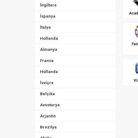
İngiltere
Acad
İspanya
İtalya
Hollanda
Fei
Almanya
Fransa
Hollanda
Vi
İsviçre
Belçika
Avusturya
Arjantin
Brezilya