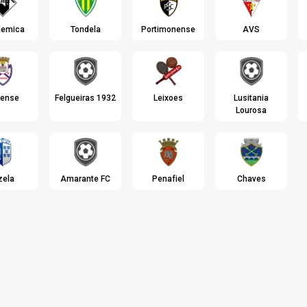
emica
Tondela
Portimonense
AVS
rense
Felgueiras 1932
Leixoes
Lusitania
Lourosa
zela
Amarante FC
Penafiel
Chaves