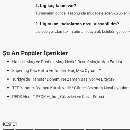
2. Lig kaç takım var?
Turnuvanın güncel sezonunda mücadele eden kulüplerin 
2. Lig takım kadrolarına nasıl ulaşabilirim?
Listede yer alan takım adına tıklayarak kulübün güncel kad
Şu An Popüler İçerikler
Puan Durumunda
Skor Ne Demek?
Futbol Nasıl Oyn
Deplasman Golü
DGS Sonuçları 
KEŞFET