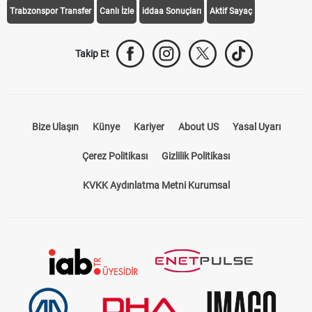
Trabzonspor Transfer
Canlı İzle
iddaa Sonuçları
Aktif Sayaç
Takip Et
Bize Ulaşın
Künye
Kariyer
About US
Yasal Uyarı
Çerez Politikası
Gizlilik Politikası
KVKK Aydınlatma Metni Kurumsal