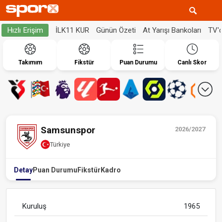
İLK11 KUR
Günün Özeti
At Yarışı Bankoları
TV'
Hızlı Erişim
Takımım
Fikstür
Puan Durumu
Canlı Skor
Samsunspor
2026/2027
Türkiye
Detay
Puan Durumu
Fikstür
Kadro
Kuruluş
1965