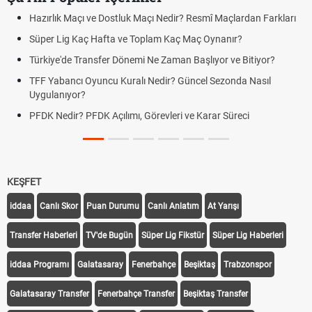
Hazırlık Maçı ve Dostluk Maçı Nedir? Resmî Maçlardan Farkları
Süper Lig Kaç Hafta ve Toplam Kaç Maç Oynanır?
Türkiye'de Transfer Dönemi Ne Zaman Başlıyor ve Bitiyor?
TFF Yabancı Oyuncu Kuralı Nedir? Güncel Sezonda Nasıl
Uygulanıyor?
PFDK Nedir? PFDK Açılımı, Görevleri ve Karar Süreci
KEŞFET
iddaa
Canlı Skor
Puan Durumu
Canlı Anlatım
At Yarışı
Transfer Haberleri
TV'de Bugün
Süper Lig Fikstür
Süper Lig Haberleri
iddaa Programı
Galatasaray
Fenerbahçe
Beşiktaş
Trabzonspor
Galatasaray Transfer
Fenerbahçe Transfer
Beşiktaş Transfer