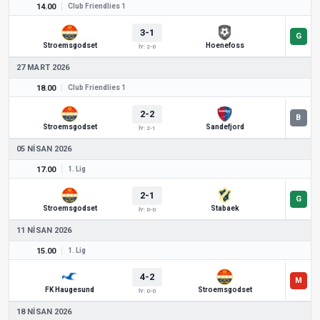
14.00
Club Friendlies 1
3-1
Stroemsgodset
Hoenefoss
İY: 2-0
27 MART 2026
18.00
Club Friendlies 1
2-2
Stroemsgodset
Sandefjord
İY: 2-1
05 NISAN 2026
17.00
1. Lig
2-1
Stroemsgodset
Stabaek
İY: 0-0
11 NISAN 2026
15.00
1. Lig
4-2
FK Haugesund
Stroemsgodset
İY: 0-0
18 NISAN 2026