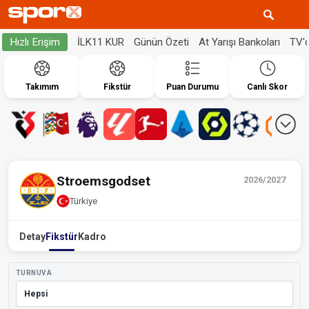
İLK11 KUR
Günün Özeti
At Yarışı Bankoları
TV'
Hızlı Erişim
Takımım
Fikstür
Puan Durumu
Canlı Skor
Stroemsgodset
2026/2027
Türkiye
Detay
Fikstür
Kadro
TURNUVA