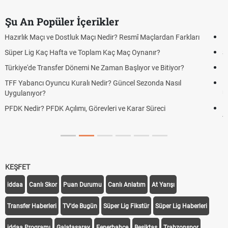
Şu An Popüler İçerikler
Puan Durumunda AG, OM ve Diğer Kısaltmalar Ne Anlama Gelir?
Skor Ne Demek? Sporda Skor ve Sonuç Kavramları
Futbol Nasıl Oynanır? Temel Futbol Kuralları
Deplasman Golü Kuralı Nedir? Hangi Organizasyonlarda
Uygulanıyor?
DGS Sonuçları Ne Zaman Açıklanacak 2026? ÖSYM Sonuç
Tarihini Duyurdu
KEŞFET
iddaa
Canlı Skor
Puan Durumu
Canlı Anlatım
At Yarışı
Transfer Haberleri
TV'de Bugün
Süper Lig Fikstür
Süper Lig Haberleri
iddaa Programı
Galatasaray
Fenerbahçe
Beşiktaş
Trabzonspor