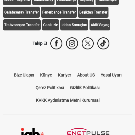
Galatasaray Transfer
Fenerbahçe Transfer
Beşiktaş Transfer
Trabzonspor Transfer
Canlı İzle
iddaa Sonuçları
Aktif Sayaç
Takip Et
Bize Ulaşın
Künye
Kariyer
About US
Yasal Uyarı
Çerez Politikası
Gizlilik Politikası
KVKK Aydınlatma Metni Kurumsal