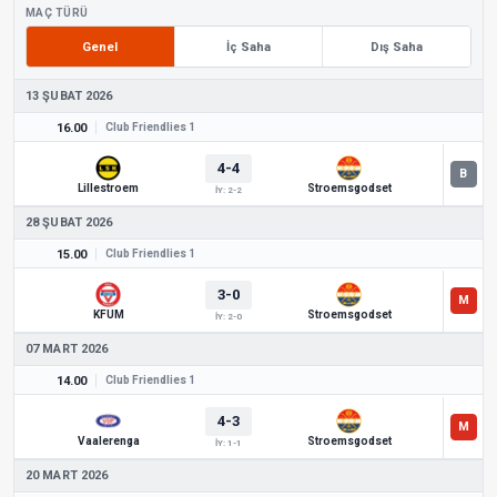
MAÇ TÜRÜ
Genel
İç Saha
Dış Saha
13 ŞUBAT 2026
16.00
Club Friendlies 1
4-4
Lillestroem
Stroemsgodset
İY: 2-2
28 ŞUBAT 2026
15.00
Club Friendlies 1
3-0
KFUM
Stroemsgodset
İY: 2-0
07 MART 2026
14.00
Club Friendlies 1
4-3
Vaalerenga
Stroemsgodset
İY: 1-1
20 MART 2026