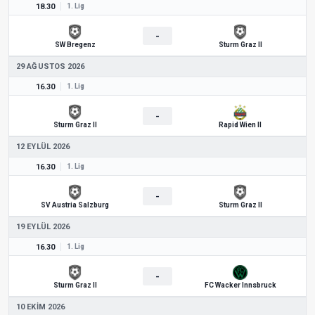
18.30
1. Lig
-
SW Bregenz
Sturm Graz II
29 AĞUSTOS 2026
16.30
1. Lig
-
Sturm Graz II
Rapid Wien II
12 EYLÜL 2026
16.30
1. Lig
-
SV Austria Salzburg
Sturm Graz II
19 EYLÜL 2026
16.30
1. Lig
-
Sturm Graz II
FC Wacker Innsbruck
10 EKIM 2026