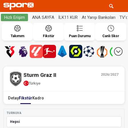
ANA SAYFA
İLK11 KUR
At Yarışı Bankoları
TV'
Hızlı Erişim
Takımım
Fikstür
Puan Durumu
Canlı Skor
Sturm Graz II
2026/2027
Türkiye
Detay
Fikstür
Kadro
TURNUVA