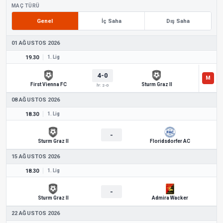
MAÇ TÜRÜ
Genel
İç Saha
Dış Saha
01 AĞUSTOS 2026
19.30
1. Lig
4-0
First Vienna FC
Sturm Graz II
İY: 2-0
08 AĞUSTOS 2026
18.30
1. Lig
-
Sturm Graz II
Floridsdorfer AC
15 AĞUSTOS 2026
18.30
1. Lig
-
Sturm Graz II
Admira Wacker
22 AĞUSTOS 2026