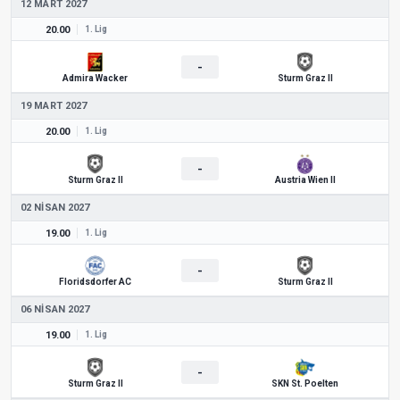
12 MART 2027
20.00
1. Lig
-
Admira Wacker
Sturm Graz II
19 MART 2027
20.00
1. Lig
-
Sturm Graz II
Austria Wien II
02 NISAN 2027
19.00
1. Lig
-
Floridsdorfer AC
Sturm Graz II
06 NISAN 2027
19.00
1. Lig
-
Sturm Graz II
SKN St. Poelten