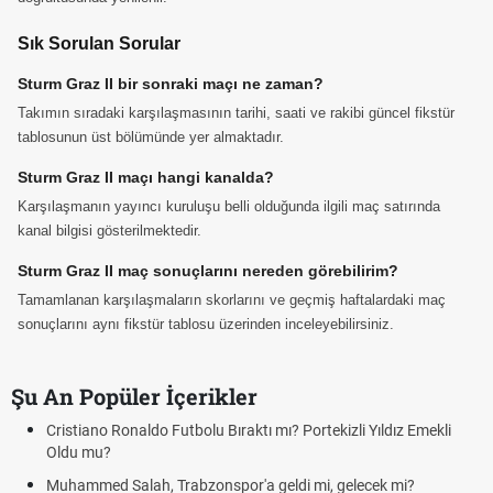
Sık Sorulan Sorular
Sturm Graz II bir sonraki maçı ne zaman?
Takımın sıradaki karşılaşmasının tarihi, saati ve rakibi güncel fikstür
tablosunun üst bölümünde yer almaktadır.
Sturm Graz II maçı hangi kanalda?
Karşılaşmanın yayıncı kuruluşu belli olduğunda ilgili maç satırında
kanal bilgisi gösterilmektedir.
Sturm Graz II maç sonuçlarını nereden görebilirim?
Tamamlanan karşılaşmaların skorlarını ve geçmiş haftalardaki maç
sonuçlarını aynı fikstür tablosu üzerinden inceleyebilirsiniz.
Şu An Popüler İçerikler
raktı mı? Portekizli Yıldız Emekli
Steam Yaz İndirimleri Ne Zam
Tarihleri Belli Oldu
r'a geldi mi, gelecek mi?
Manifest Londra'ya mı Taşınıyor