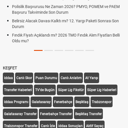
Açıklama Geldi
man 2026? PMYO, POMEM ve PAEM
urum
LGS Yerleştirme Sonuçları Açık
Sonuçlarında Son Durum
ı mı? 12. Yargı Paketi Sonrası Son
Akaryakıt indirim var mı? Motor
026 TMO Fındık Alım Fiyatları Belli
CarrefourSA satıldı mı? Satın a
KEŞFET
iddaa
Canlı Skor
Puan Durumu
Canlı Anlatım
At Yarışı
Transfer Haberleri
TV'de Bugün
Süper Lig Fikstür
Süper Lig Haberleri
iddaa Programı
Galatasaray
Fenerbahçe
Beşiktaş
Trabzonspor
Galatasaray Transfer
Fenerbahçe Transfer
Beşiktaş Transfer
Trabzonspor Transfer
Canlı İzle
iddaa Sonuçları
Aktif Sayaç