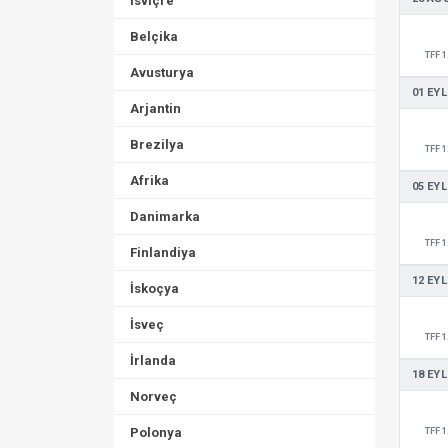
İsviçre
Belçika
TFF 1
Avusturya
01 EYL
Arjantin
Brezilya
TFF 1
Afrika
05 EYL
Danimarka
TFF 1
Finlandiya
12 EYL
İskoçya
İsveç
TFF 1
İrlanda
18 EYL
Norveç
Polonya
TFF 1