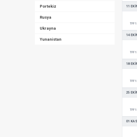
Portekiz
11 EKI
Rusya
TFF 1
Ukrayna
14 EKI
Yunanistan
TFF 1
18 EKI
TFF 1
25 EKI
TFF 1
01 KA