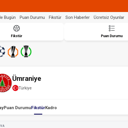
de Bugün
Puan Durumu
Fikstür
Son Haberler
Ücretsiz Oyunlar
Fikstür
Puan Durumu
Ümraniye
Türkiye
ay
Puan Durumu
Fikstür
Kadro
UVA