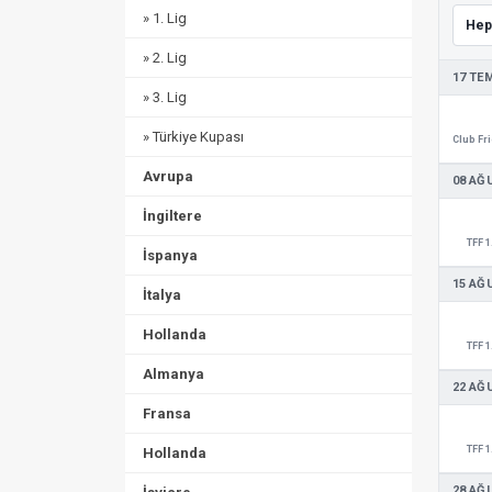
» 1. Lig
» 2. Lig
17 TE
» 3. Lig
» Türkiye Kupası
Avrupa
08 AĞ
İngiltere
TFF 1
İspanya
15 AĞ
İtalya
Hollanda
TFF 1
Almanya
22 AĞ
Fransa
TFF 1
Hollanda
28 AĞ