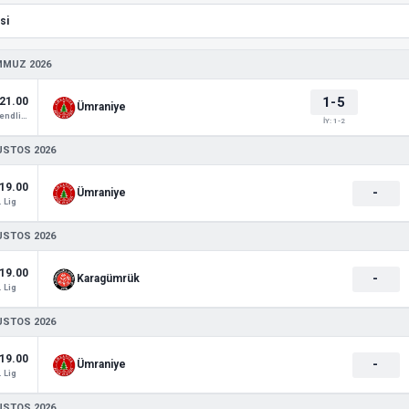
MMUZ 2026
1-5
21.00
Ümraniye
Club Friendlies 1
İY: 1-2
USTOS 2026
19.00
-
Ümraniye
. Lig
USTOS 2026
19.00
-
Karagümrük
. Lig
USTOS 2026
19.00
-
Ümraniye
. Lig
USTOS 2026