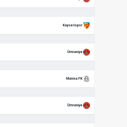
Kayserispor
Ümraniye
Manisa FK
Ümraniye