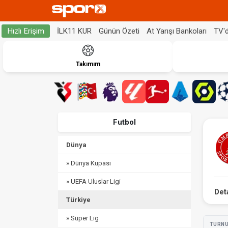
İLK11 KUR
Günün Özeti
At Yarışı Bankoları
TV'
Hızlı Erişim
Takımım
Futbol
Dünya
» Dünya Kupası
» UEFA Uluslar Ligi
Det
Türkiye
» Süper Lig
TURN