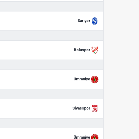
Sarıyer
Boluspor
Ümraniye
Sivasspor
Ümraniye