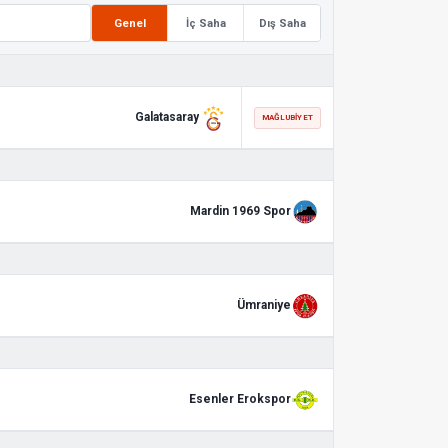
Genel
İç Saha
Dış Saha
Galatasaray
MAĞLUBIYET
Mardin 1969 Spor
Ümraniye
Esenler Erokspor