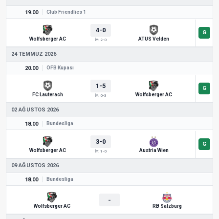
19.00
Club Friendlies 1
4-0
Wolfsberger AC
ATUS Velden
İY: 2-0
24 TEMMUZ 2026
20.00
ÖFB Kupası
1-5
FC Lauterach
Wolfsberger AC
İY: 0-3
02 AĞUSTOS 2026
18.00
Bundesliga
3-0
Wolfsberger AC
Austria Wien
İY: 1-0
09 AĞUSTOS 2026
18.00
Bundesliga
-
Wolfsberger AC
RB Salzburg