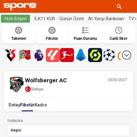
İLK11 KUR
Günün Özeti
At Yarışı Bankoları
TV'
Hızlı Erişim
Takımım
Fikstür
Puan Durumu
Canlı Skor
Wolfsberger AC
2026/2027
Türkiye
Detay
Fikstür
Kadro
TURNUVA