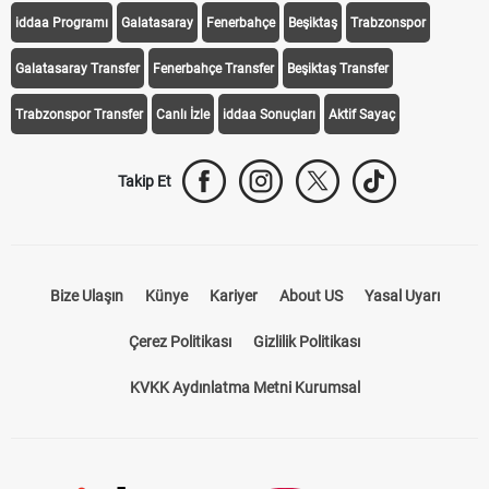
iddaa Programı
Galatasaray
Fenerbahçe
Beşiktaş
Trabzonspor
Galatasaray Transfer
Fenerbahçe Transfer
Beşiktaş Transfer
Trabzonspor Transfer
Canlı İzle
iddaa Sonuçları
Aktif Sayaç
Takip Et
Bize Ulaşın
Künye
Kariyer
About US
Yasal Uyarı
Çerez Politikası
Gizlilik Politikası
KVKK Aydınlatma Metni Kurumsal