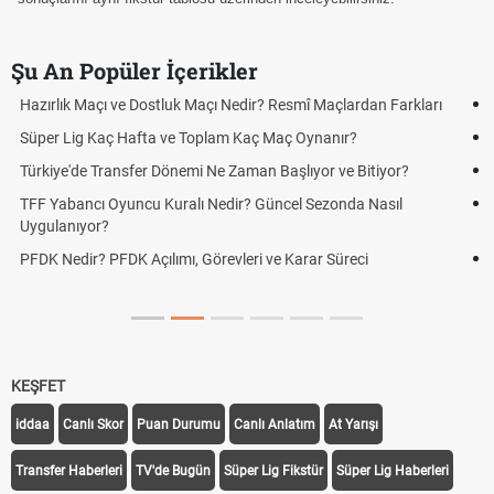
Şu An Popüler İçerikler
Puan Durumunda AG, OM ve Diğer Kısaltmalar Ne Anlama Gelir?
Skor Ne Demek? Sporda Skor ve Sonuç Kavramları
Futbol Nasıl Oynanır? Temel Futbol Kuralları
Deplasman Golü Kuralı Nedir? Hangi Organizasyonlarda
Uygulanıyor?
DGS Sonuçları Ne Zaman Açıklanacak 2026? ÖSYM Sonuç
Tarihini Duyurdu
KEŞFET
iddaa
Canlı Skor
Puan Durumu
Canlı Anlatım
At Yarışı
Transfer Haberleri
TV'de Bugün
Süper Lig Fikstür
Süper Lig Haberleri