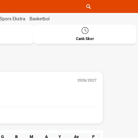
Sporx Ekstra
Basketbol
Canlı Skor
2026/2027
G
B
M
A
Y
Av
P