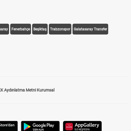
saray
Fenerbahçe
Beşiktaş
Trabzonspor
Galatasaray Transfer
K Aydınlatma Metni Kurumsal