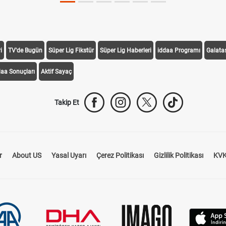
i
TV'de Bugün
Süper Lig Fikstür
Süper Lig Haberleri
iddaa Programı
Galata
daa Sonuçları
Aktif Sayaç
Takip Et
r
About US
Yasal Uyarı
Çerez Politikası
Gizlilik Politikası
KVK