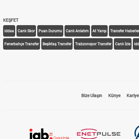
KEŞFET
iddaa
Canlı Skor
Puan Durumu
Canlı Anlatım
At Yarışı
Transfer Haberler
Fenerbahçe Transfer
Beşiktaş Transfer
Trabzonspor Transfer
Canlı İzle
id
Bize Ulaşın
Künye
Kariye