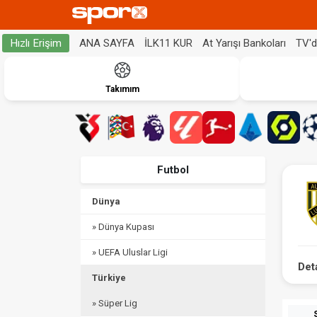
ANA SAYFA
İLK11 KUR
At Yarışı Bankoları
TV'
Hızlı Erişim
Takımım
Futbol
Dünya
» Dünya Kupası
» UEFA Uluslar Ligi
Det
Türkiye
» Süper Lig