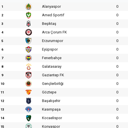
Alanyaspor
0
1
Amed Sportif
0
2
Beşiktaş
0
3
Arca Çorum FK
0
4
Erzurumspor
0
5
Eyüpspor
0
6
Fenerbahçe
0
7
Galatasaray
0
8
Gaziantep FK
0
9
Gençlerbirliği
0
10
Göztepe
0
11
Başakşehir
0
12
Kasımpaşa
0
13
Kocaelispor
0
14
Konyaspor
0
15