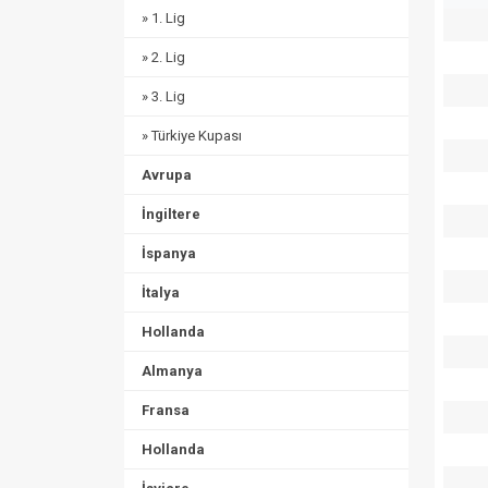
» 1. Lig
» 2. Lig
» 3. Lig
» Türkiye Kupası
Avrupa
İngiltere
İspanya
İtalya
Hollanda
Almanya
Fransa
Hollanda