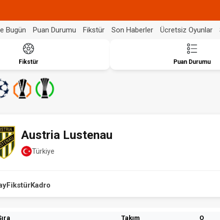
de Bugün
Puan Durumu
Fikstür
Son Haberler
Ücretsiz Oyunlar
Fikstür
Puan Durumu
Austria Lustenau
Türkiye
ay
Fikstür
Kadro
Sıra
Takım
O