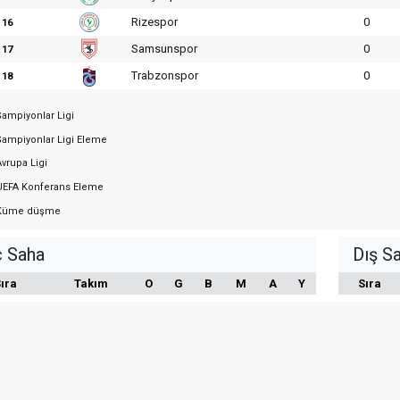
Rizespor
0
16
Samsunspor
0
17
Trabzonspor
0
18
ampiyonlar Ligi
ampiyonlar Ligi Eleme
vrupa Ligi
EFA Konferans Eleme
üme düşme
ç Saha
Dış S
ıra
Takım
O
G
B
M
A
Y
Sıra