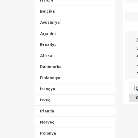
İsviçre
Belçika
Avusturya
Arjantin
Ş
Brezilya
Ş
Afrika
A
U
Danimarka
K
Finlandiya
İ
İskoçya
S
İsveç
İrlanda
Norveç
Polonya