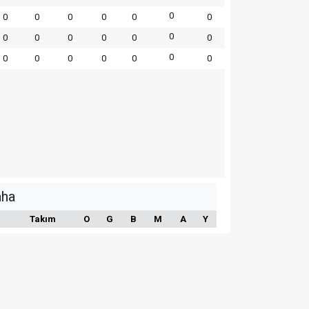
0
0
0
0
0
0
0
0
0
0
0
0
0
0
0
0
0
0
0
0
0
aha
Takım
O
G
B
M
A
Y