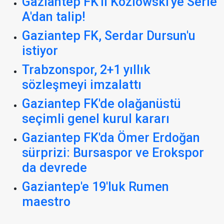
Gaziantep FK'li Kozlowski'ye Serie
A'dan talip!
Gaziantep FK, Serdar Dursun'u
istiyor
Trabzonspor, 2+1 yıllık
sözleşmeyi imzalattı
Gaziantep FK'de olağanüstü
seçimli genel kurul kararı
Gaziantep FK'da Ömer Erdoğan
sürprizi: Bursaspor ve Erokspor
da devrede
Gaziantep'e 19'luk Rumen
maestro