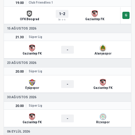
19.00
Club Friendlies 1
1-2
OFK Beograd
Gaziantep FK
İY: 1-1
15 AĞUSTOS 2026
21.30
Süper Lig
-
Gaziantep FK
Alanyaspor
23 AĞUSTOS 2026
20.00
Süper Lig
-
Eyüpspor
Gaziantep FK
30 AĞUSTOS 2026
20.00
Süper Lig
-
Gaziantep FK
Rizespor
06 EYLÜL 2026