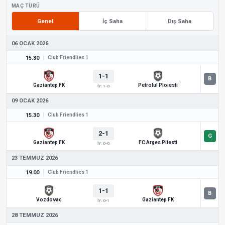
MAÇ TÜRÜ
Genel
İç Saha
Dış Saha
06 OCAK 2026
15.30
Club Friendlies 1
1-1
Gaziantep FK
Petrolul Ploiesti
İY: 1-0
09 OCAK 2026
15.30
Club Friendlies 1
2-1
Gaziantep FK
FC Arges Pitesti
İY: 0-0
23 TEMMUZ 2026
19.00
Club Friendlies 1
1-1
Vozdovac
Gaziantep FK
İY: 0-1
28 TEMMUZ 2026