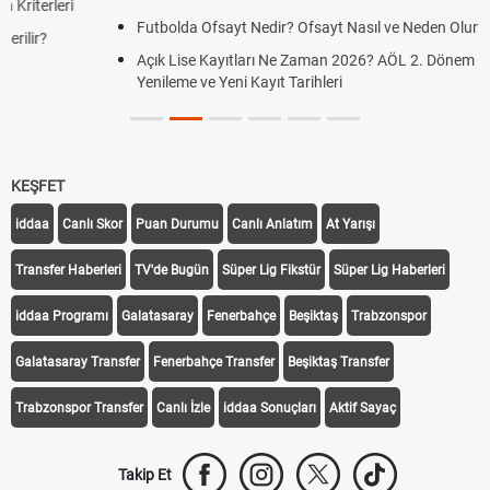
Futbolda Ofsayt Nedir? Ofsayt Nasıl ve Neden Olur?
Açık Lise Kayıtları Ne Zaman 2026? AÖL 2. Dönem Kayıt
Yenileme ve Yeni Kayıt Tarihleri
KEŞFET
iddaa
Canlı Skor
Puan Durumu
Canlı Anlatım
At Yarışı
Transfer Haberleri
TV'de Bugün
Süper Lig Fikstür
Süper Lig Haberleri
iddaa Programı
Galatasaray
Fenerbahçe
Beşiktaş
Trabzonspor
Galatasaray Transfer
Fenerbahçe Transfer
Beşiktaş Transfer
Trabzonspor Transfer
Canlı İzle
iddaa Sonuçları
Aktif Sayaç
Takip Et