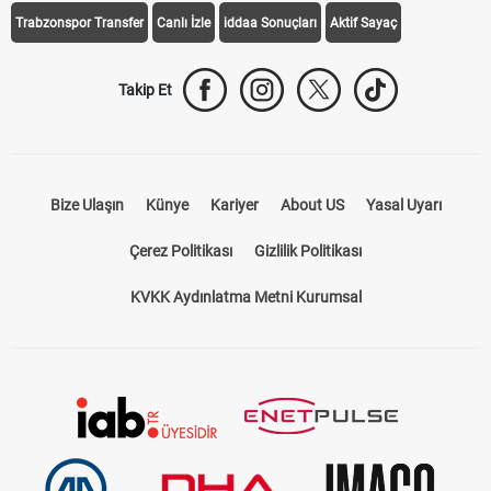
Trabzonspor Transfer
Canlı İzle
iddaa Sonuçları
Aktif Sayaç
Takip Et
Bize Ulaşın
Künye
Kariyer
About US
Yasal Uyarı
Çerez Politikası
Gizlilik Politikası
KVKK Aydınlatma Metni Kurumsal