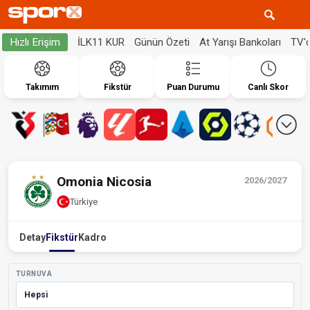
İLK11 KUR
Günün Özeti
At Yarışı Bankoları
TV'
Hızlı Erişim
Takımım
Fikstür
Puan Durumu
Canlı Skor
Omonia Nicosia
2026/2027
Türkiye
Detay
Fikstür
Kadro
TURNUVA