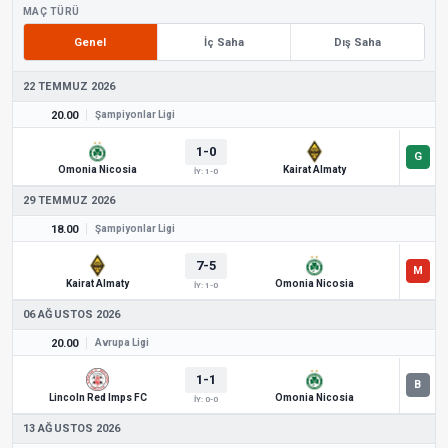
MAÇ TÜRÜ
Genel
İç Saha
Dış Saha
22 TEMMUZ 2026
20.00
Şampiyonlar Ligi
1-0
Omonia Nicosia
Kairat Almaty
İY: 1-0
29 TEMMUZ 2026
18.00
Şampiyonlar Ligi
7-5
Kairat Almaty
Omonia Nicosia
İY: 1-0
06 AĞUSTOS 2026
20.00
Avrupa Ligi
1-1
Lincoln Red Imps FC
Omonia Nicosia
İY: 0-0
13 AĞUSTOS 2026