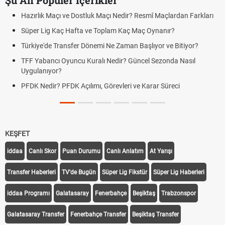
Şu An Popüler İçerikler
Hazırlık Maçı ve Dostluk Maçı Nedir? Resmî Maçlardan Farkları
Süper Lig Kaç Hafta ve Toplam Kaç Maç Oynanır?
Türkiye'de Transfer Dönemi Ne Zaman Başlıyor ve Bitiyor?
TFF Yabancı Oyuncu Kuralı Nedir? Güncel Sezonda Nasıl
Uygulanıyor?
PFDK Nedir? PFDK Açılımı, Görevleri ve Karar Süreci
KEŞFET
iddaa
Canlı Skor
Puan Durumu
Canlı Anlatım
At Yarışı
Transfer Haberleri
TV'de Bugün
Süper Lig Fikstür
Süper Lig Haberleri
iddaa Programı
Galatasaray
Fenerbahçe
Beşiktaş
Trabzonspor
Galatasaray Transfer
Fenerbahçe Transfer
Beşiktaş Transfer