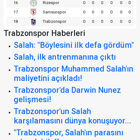
16
Rizespor
0
0
0
0
0
0
17
Samsunspor
0
0
0
0
0
0
18
Trabzonspor
0
0
0
0
0
0
Trabzonspor Haberleri
Salah: "Böylesini ilk defa gördüm"
Salah, ilk antrenmanına çıktı
Trabzonspor Muhammed Salah'ın
maliyetini açıkladı!
Trabzonspor'da Darwin Nunez
gelişmesi!
Trabzonspor'un Salah
karşılamasını dünya konuşuyor...
"Trabzonspor, Salah'ın parasını