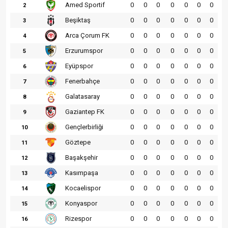
Amed Sportif
0
0
0
0
0
0
0
2
Beşiktaş
0
0
0
0
0
0
0
3
Arca Çorum FK
0
0
0
0
0
0
0
4
Erzurumspor
0
0
0
0
0
0
0
5
Eyüpspor
0
0
0
0
0
0
0
6
Fenerbahçe
0
0
0
0
0
0
0
7
Galatasaray
0
0
0
0
0
0
0
8
Gaziantep FK
0
0
0
0
0
0
0
9
Gençlerbirliği
0
0
0
0
0
0
0
10
Göztepe
0
0
0
0
0
0
0
11
Başakşehir
0
0
0
0
0
0
0
12
Kasımpaşa
0
0
0
0
0
0
0
13
Kocaelispor
0
0
0
0
0
0
0
14
Konyaspor
0
0
0
0
0
0
0
15
Rizespor
0
0
0
0
0
0
0
16