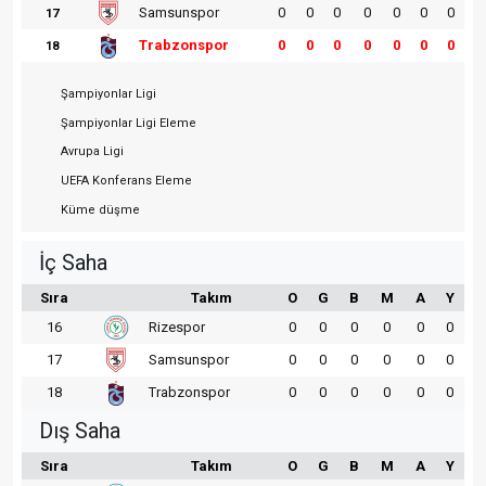
Samsunspor
0
0
0
0
0
0
0
17
Trabzonspor
0
0
0
0
0
0
0
18
Şampiyonlar Ligi
Şampiyonlar Ligi Eleme
Avrupa Ligi
UEFA Konferans Eleme
Küme düşme
İç Saha
Sıra
Takım
O
G
B
M
A
Y
16
Rizespor
0
0
0
0
0
0
17
Samsunspor
0
0
0
0
0
0
18
Trabzonspor
0
0
0
0
0
0
Dış Saha
Sıra
Takım
O
G
B
M
A
Y