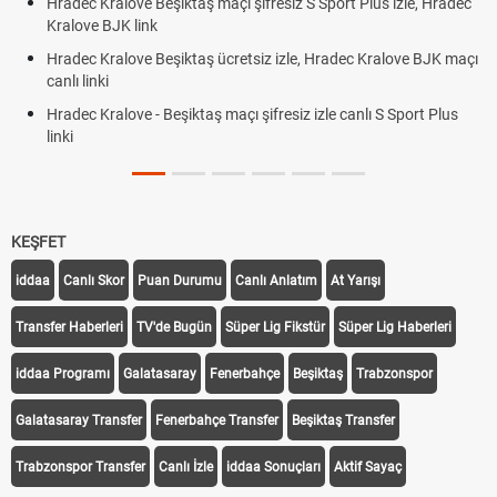
Hradec Kralove Beşiktaş maçı şifresiz S Sport Plus izle, Hradec
Tri
Kralove BJK link
Röv
Hradec Kralove Beşiktaş ücretsiz izle, Hradec Kralove BJK maçı
Plo
canlı linki
Hradec Kralove - Beşiktaş maçı şifresiz izle canlı S Sport Plus
linki
KEŞFET
iddaa
Canlı Skor
Puan Durumu
Canlı Anlatım
At Yarışı
Transfer Haberleri
TV'de Bugün
Süper Lig Fikstür
Süper Lig Haberleri
iddaa Programı
Galatasaray
Fenerbahçe
Beşiktaş
Trabzonspor
Galatasaray Transfer
Fenerbahçe Transfer
Beşiktaş Transfer
Trabzonspor Transfer
Canlı İzle
iddaa Sonuçları
Aktif Sayaç