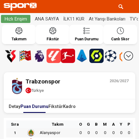
ANA SAYFA
İLK11 KUR
At Yarışı Bankoları
TV'
Hızlı Erişim
Takımım
Fikstür
Puan Durumu
Canlı Skor
Trabzonspor
2026/2027
Türkiye
Detay
Puan Durumu
Fikstür
Kadro
Sıra
Takım
O
G
B
M
A
Y
P
Alanyaspor
0
0
0
0
0
0
0
1